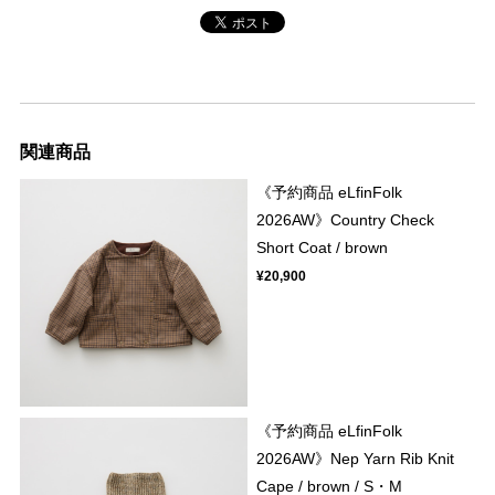
関連商品
《予約商品 eLfinFolk
2026AW》Country Check
Short Coat / brown
¥20,900
《予約商品 eLfinFolk
2026AW》Nep Yarn Rib Knit
Cape / brown / S・M