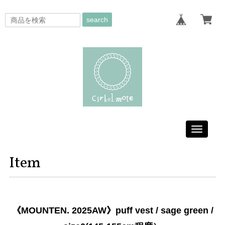
search
Toggle
navigati
Item
《MOUNTEN. 2025AW》puff vest / sage green /