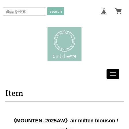
search
Toggle
navigati
Item
《MOUNTEN. 2025AW》air mitten blouson /