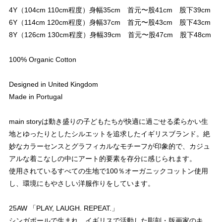
4Y（104cm 110cm程度）身幅35cm 首元〜股41cm 股下39cm
6Y（114cm 120cm程度）身幅37cm 首元〜股43cm 股下43cm
8Y（126cm 130cm程度）身幅39cm 首元〜股47cm 股下48cm
100% Organic Cotton
Designed in United Kingdom
Made in Portugal
main storyは動き盛りの子どもたちが快適に過ごせる柔らかい生
地とゆったりとしたシルエットを追求したイギリスブランド。絶
妙なカラーセンスとグラフィカルなモチーフが印象的で、カジュ
アルな着こなしの中にアート的要素を存分に感じられます。
使用されているすべての生地で100％オーガニックコットン使用
し、環境にもやさしい洋服作りをしています。
25AW 「PLAY, LAUGH. REPEAT.」
シンガポールで生まれ、イギリスで活動した彫刻・版画家のキ