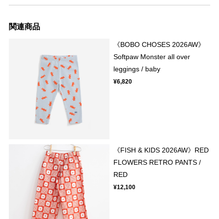
関連商品
《BOBO CHOSES 2026AW》
Softpaw Monster all over
leggings / baby
¥6,820
《FISH & KIDS 2026AW》RED
FLOWERS RETRO PANTS /
RED
¥12,100