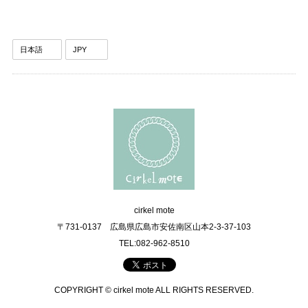
cirkel mote
〒731-0137 広島県広島市安佐南区山本2-3-37-103
TEL:082-962-8510
COPYRIGHT © cirkel mote ALL RIGHTS RESERVED.