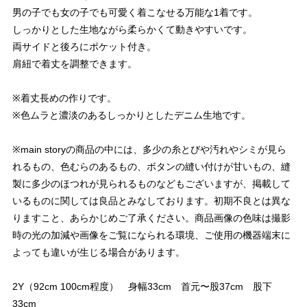
男の子でも女の子でも可愛く着こなせる万能な1着です。
しっかりとした生地ながら柔らかくて動きやすいです。
両サイドと後ろにポケット付き。
肩紐で着丈を調整できます。
※着丈長めの作りです。
※色ムラと濃淡のあるしっかりとしたデニム生地です。
※main storyの商品の中には、多少の糸とびや汚れやシミが見ら
れるもの、色むらのあるもの、ボタンの縫い付けが甘いもの、縫
製に多少のほつれが見られるものなどもございますが、掲載して
いるものに関しては良品とみなしております。初期不良とは異な
りますこと、あらかじめご了承ください。商品画像の色味は撮影
時の光の加減や画像をご覧になられる環境、ご使用の機器端末に
よっても違いが生じる場合があります。
2Y（92cm 100cm程度） 身幅33cm 首元〜股37cm 股下
33cm