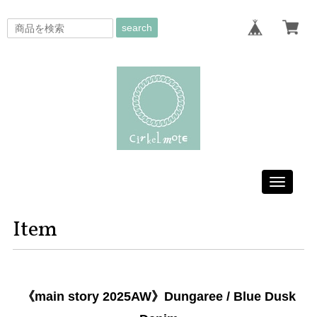
search
Toggle
navigati
Item
《main story 2025AW》Dungaree / Blue Dusk