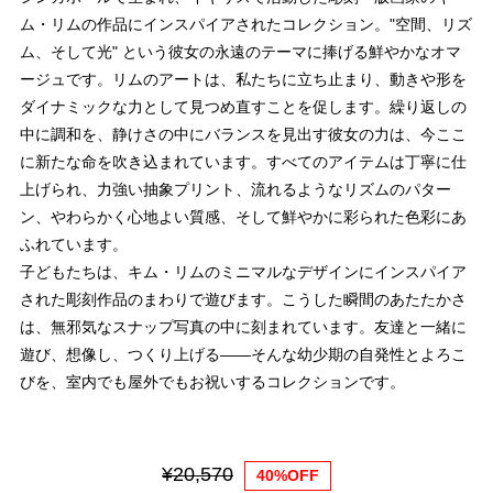
ム・リムの作品にインスパイアされたコレクション。"空間、リズ
ム、そして光" という彼女の永遠のテーマに捧げる鮮やかなオマ
ージュです。リムのアートは、私たちに立ち止まり、動きや形を
ダイナミックな力として見つめ直すことを促します。繰り返しの
中に調和を、静けさの中にバランスを見出す彼女の力は、今ここ
に新たな命を吹き込まれています。すべてのアイテムは丁寧に仕
上げられ、力強い抽象プリント、流れるようなリズムのパター
ン、やわらかく心地よい質感、そして鮮やかに彩られた色彩にあ
ふれています。
子どもたちは、キム・リムのミニマルなデザインにインスパイア
された彫刻作品のまわりで遊びます。こうした瞬間のあたたかさ
は、無邪気なスナップ写真の中に刻まれています。友達と一緒に
遊び、想像し、つくり上げる――そんな幼少期の自発性とよろこ
びを、室内でも屋外でもお祝いするコレクションです。
¥20,570
40%OFF